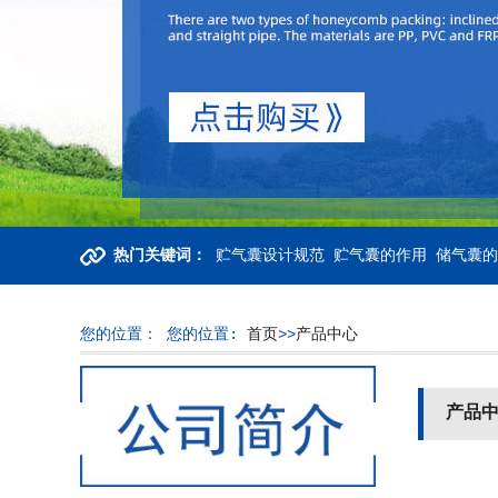
热门关键词：
贮气囊设计规范 贮气囊的作用 储气囊的
您的位置：
您的位置:
首页
>>
产品中心
产品