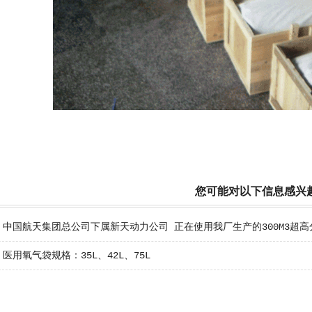
您可能对以下信息感兴
：
中国航天集团总公司下属新天动力公司 正在使用我厂生产的300M3超
：
医用氧气袋规格：35L、42L、75L