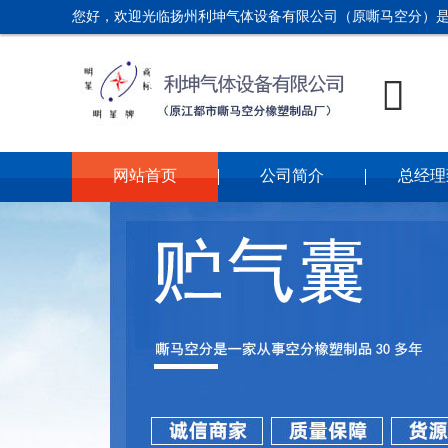
您好，欢迎光临扬州利坤气体设备有限公司（原嘶马空分）

网站首页
公司简介
总经理