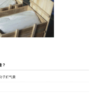
趣？
高分子贮气囊