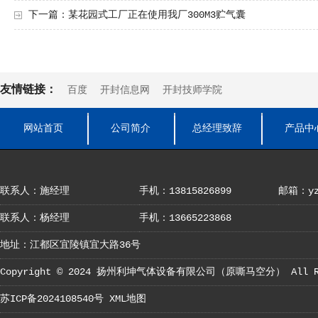
下一篇：
某花园式工厂正在使用我厂300M3贮气囊
友情链接：
百度
开封信息网
开封技师学院
网站首页
公司简介
总经理致辞
产品中
联系人：施经理
手机：13815826899
邮箱：yza
联系人：杨经理
手机：13665223868
地址：江都区宜陵镇宜大路36号
Copyright © 2024
扬州利坤气体设备有限公司（原嘶马空分）
All R
苏ICP备2024108540号
XML地图